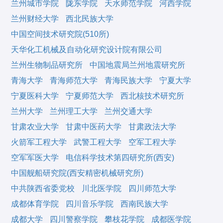
兰州城市学院
陇东学院
天水师范学院
河西学院
兰州财经大学
西北民族大学
中国空间技术研究院(510所)
天华化工机械及自动化研究设计院有限公司
兰州生物制品研究所
中国地震局兰州地震研究所
青海大学
青海师范大学
青海民族大学
宁夏大学
宁夏医科大学
宁夏师范大学
西北核技术研究所
兰州大学
兰州理工大学
兰州交通大学
甘肃农业大学
甘肃中医药大学
甘肃政法大学
火箭军工程大学
武警工程大学
空军工程大学
空军军医大学
电信科学技术第四研究所(西安)
中国舰船研究院(西安精密机械研究所)
中共陕西省委党校
川北医学院
四川师范大学
成都体育学院
四川音乐学院
西南民族大学
成都大学
四川警察学院
攀枝花学院
成都医学院