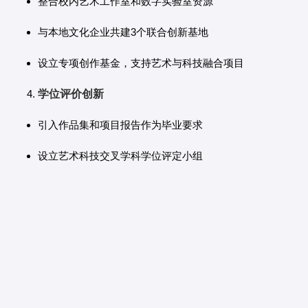
整合校内艺术工作室和数字实验室资源
与本地文化企业共建3个联合创新基地
设立专项创作基金，支持艺术与科技融合项目
学位评价创新
引入作品集和项目报告作为毕业要求
设立艺术科技交叉学科学位评定小组
鼓励跨学科合作成果参与国内外展览和比赛
二、实施背景与战略意义
新疆艺术学院院长表示："当前科技发展正深刻影响艺术创作和
教育。这项改革是响应国家文化数字化战略，促进新疆多元文
化传承与创新的重要举措。"