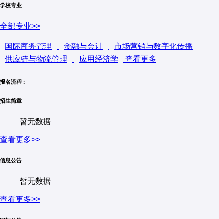
创新三大领域，其学徒制硕士项目在法国《Le Parisien》排名
学校专业
中位列前茅。ESC Amiens采用"学术严谨性+企业参与度+国际
全部专业>>
开放性"的教学模式，与标致雪铁龙、迪卡侬等150家区域龙头
企业建立深度合作，提供"企业定制课程"和双导师指导。学院坐
国际商务管理
金融与会计
市场营销与数字化传播
落于亚眠市历史城区，拥有数字化学习中心和创业孵化基地，国
供应链与物流管理
应用经济学
查看更多
际学生占比达25%，毕业生就业率连续五年超过90%。
报名流程：
招生简章
暂无数据
查看更多>>
信息公告
暂无数据
查看更多>>