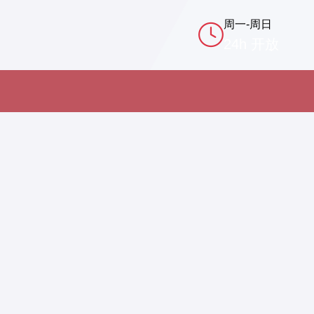
周一-周日
24h 开放