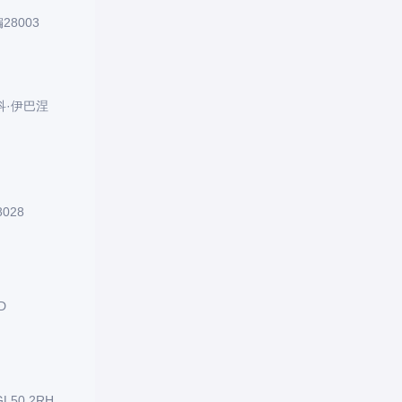
8003
科·伊巴涅
028
D
50 2RH