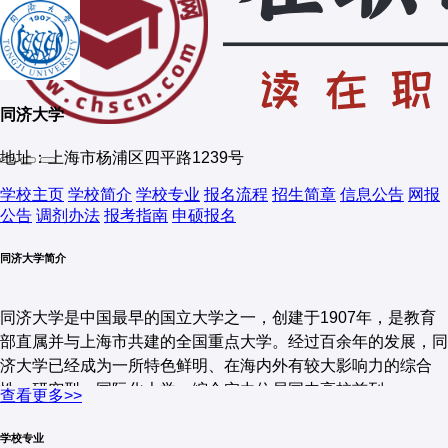
同济大学
地址：上海市杨浦区四平路1239号
学校主页
学校简介
学校专业
报名流程
招生简章
信息公告
网报
公告
调剂办法
报考指南
申硕报名
同济大学简介
同济大学是中国最早的国立大学之一，创建于1907年，是教育
部直属并与上海市共建的全国重点大学。经过百余年的发展，同
济大学已经成为一所特色鲜明、在海内外有较大影响力的综合
性、研究型、国际化大学，综合实力位居国内高校前列。
查看更多>>
学校学科设置涵盖工学、理学、医学、管理学、经济学、哲学、
学校专业