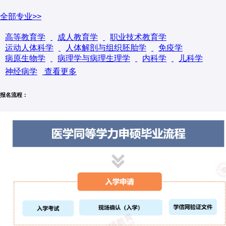
文学、法学、教育学、艺术学等10个门类。现有本科招生专业
85个，硕士学位授权一级学科45个，专业硕士学位授权点26
全部专业>>
个，博士学位授权一级学科33个，专业博士学位授权点9个，博
高等教育学
成人教育学
职业技术教育学
士后流动站30个。拥有3个国家重点实验室、1个国家工程实验
运动人体科学
人体解剖与组织胚胎学
免疫学
室、1个国家协同创新中心、1个国家大型科学仪器中心、5个国
病原生物学
病理学与病理生理学
内科学
儿科学
家工程（技术）研究中心以及53个省部级研究平台。
神经病学
查看更多
同济大学现有全日制本科生18510人，硕士研究生15038人，博
士研究生6537人。另有国际学生3575人。拥有专任教师2803
报名流程：
人，其中专业技术职务正高级1157人，中国科学院院士15人
（含双聘），中国工程院院士23人（含双聘），发展中国家科
学院及美国、德国、瑞典等国科学院或工程院外籍院士21人
次。国家级教学名师5人，教育部“长江学者奖励计划”特聘教授
38人、讲座教授6人，国家杰出青年科学基金获得者68人，“青
年长江”“优秀青年科学基金获得者”等四类优秀青年人才206人。
国家级教学团队6个，国家自然科学基金创新研究群体9个，教
育部创新团队12个。