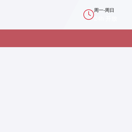
周一-周日
24h 开放