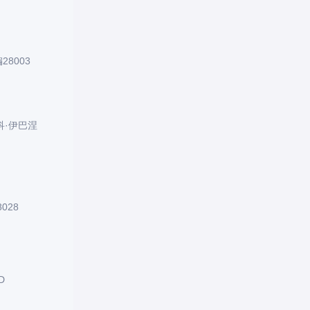
8003
科·伊巴涅
028
D