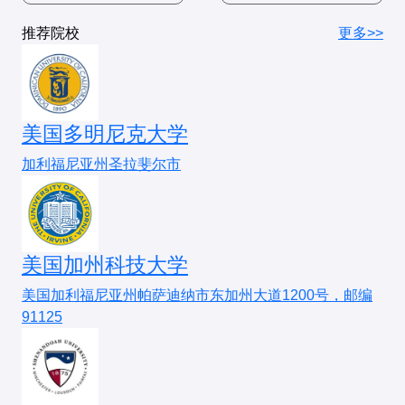
院校
课代
考试内容
特殊要求
行业
典型岗位
发展路径
华东师范大学（心理与认知科学学院）
总结
（应届）
三、研究方向与热度排名
码
推荐院校
更多>>
高校/科
心理学讲师、研究
15-25万/年
副教授→教授/
浙江大学（心理与行为科学系）
基础心理学考试
实验设计和统计分析占比高
，需熟练掌握
北京大
心理学综合（含普通心理
侧重实验设计
认知心理学
（最热门，顶尖院校：北大、北师大、华
612
研机构
员
（博士）
研究专家
实验设计方法和统计分析方法
。建议：
学
学、实验心理学）
与理论分析
第二梯队
：
东师大）
企业研
用户体验研究员、
研究员→研发
北京师
心理学基础综合（含发展心
发展心理学占
20-40万/年
重点突破实验设计题
765
发
人因工程师
经理
中山大学、南京大学、复旦大学、西南大学
范大学
发展与教育心理学
理学、教育心理学）
（主流方向，代表院校：北师大、
比高
美国多明尼克大学
教育机
教育咨询师、课程
咨询师→教育
西南大学）
华东师
心理学专业基础（含统计与
统计与测量难
10-20万/年
熟练掌握统计分析方法
2. 海外院校（参考QS心理学排名）
615
构
开发
总监
范大学
测量）
度大
加利福尼亚州圣拉斐尔市
社会心理学
（跨学科研究多：复旦、浙大）
政府机
政策研究员、公共
科员→处长→
美国：哈佛大学、斯坦福大学、耶鲁大学
10-18万/年
关
安全心理专家
政策制定者
工业与组织心理学
（就业前景好：浙大、中大）
四、备考建议
2. 就业竞争力
英国：剑桥大学、牛津大学、伦敦大学学院
公共课重点
健康心理学
：
（新兴方向：华南师大、陕师大）
优势
：研究能力扎实，适合科研、教育等岗位
欧洲：阿姆斯特丹大学、柏林洪堡大学
美国加州科技大学
心理学专业基础综合：强化实验心理学和心理统
劣势
：相比应用心理学专业，企业对口岗位较少，需
四、最新招生政策变化
美国加利福尼亚州帕萨迪纳市东加州大道1200号，邮编
三、报考流程与准备
计部分。
补充实践技能（如编程、数据分析）
91125
推免比例扩大
：
1. 硕士/博士报考
政治：重点关注与心理学相关的时政热点。
三、适合报考人群
北大、北师大等校推免占比升至80%+，统考名
考试科目
：
专业课策略
：
额压缩
1. 推荐人群