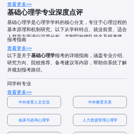
用。
查看更多>>
院校层
代表院校
招生特点
基础心理学专业深度点评
次
计算题（15分）
：
二、专业课（院校自主命题）
- 推免比例高
基础心理学是心理学学科的核心分支，专注于心理过程的
某研究测量了100名大学生的焦虑水平（X）和睡眠
（60%-90%）
多数院校的基础心理学专业课为
“心理学综合”
，通常包
基本原理和机制研究。以下从学科特点、就业前景、适合
质量（Y），已知ΣX=500，ΣY=300，ΣXY=1500，
- 统考竞争激烈
含以下内容：
人群等方面进行深度分析，并附院校梯队排名及报考建
顶尖名
北京大学、清华大学、北京师
ΣX²=3000，ΣY²=1000。求X与Y的皮尔逊相关系
报考指南
（报录比15:1以
议。
校
范大学、华东师范大学
数。
1. 普通心理学（50-60分）
查看更多>>
上）
以下是关于
基础心理学
报考的详细指南，涵盖专业介绍、
- 重视科研能力
核心考点
：
一、学科特点与优势
三、院校命题特点对比
研究方向、院校推荐、备考建议等内容，帮助你系统了解
和心理学基础
并规划报考路径。
心理学的历史与流派
- 统考名额适中
1. 学科定位
实验心理学重
院校
心理统计学重点
心理学理论特色
（10-30人/年）
点
感知觉、记忆、思维等认知过程
基础心理学主要研究心理现象的
基本原理和规律
，包括：
同学科专业
985/211
复旦大学、浙江大学、中山大
- 部分院校开
一、基础心理学概述
北京师
实验设计、认
方差分析、回归
发展心理学、教
重点
学、南京大学
设“心理学与认
查看更多>>
情绪与动机
认知心理学
（记忆、注意、思维等）
范大学
知心理学
分析
育心理学
基础心理学是心理学的核心学科，专注于心理学的基本理
知科学”交叉学
中外体育人文交流
中外教育关系
华东师
心理测量、应
因素分析、结构
社会心理学、管
论和研究方法，包括感知、认知、情绪、动机、人格等心
典型题型
：选择题、简答题、论述题。
科方向
神经心理学
（大脑与行为的关系）
范大学
用心理学
方程模型
理心理学
理过程的研究。它为应用心理学分支提供理论基础。
- 分数线接近国
2. 实验心理学（50-60分）
西南大学（发展与教育心理
发展心理学
（个体心理发展）
临床与咨询心理学
人力资源管理心理学
家线
主要分支方向
：
地方特
学）、陕西师范大学（基础心
四、备考建议
核心考点
：
- 侧重特定心理
社会心理学
（个体在社会中的心理行为）
色院校
理学）、华南师范大学（应用