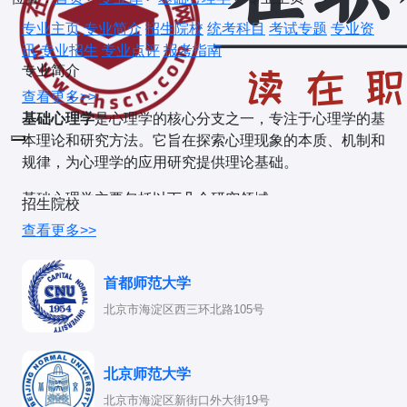
专业主页
专业简介
招生院校
统考科目
考试专题
专业资
讯
专业招生
专业点评
报考指南
专业简介
查看更多>>
基础心理学
是心理学的核心分支之一，专注于心理学的基
本理论和研究方法。它旨在探索心理现象的本质、机制和
规律，为心理学的应用研究提供理论基础。
基础心理学主要包括以下几个研究领域：
招生院校
查看更多>>
认知心理学
：研究人类如何获取、处理、存储和使用
信息，包括知觉、记忆、思维和语言等过程。
首都师范大学
发展心理学
：研究人类从婴儿到老年的心理发展过程
北京市海淀区西三环北路105号
和规律。
社会心理学
：研究个体在社会环境中的心理和行为，
包括群体行为、社会认知和人际关系等。
北京师范大学
北京市海淀区新街口外大街19号