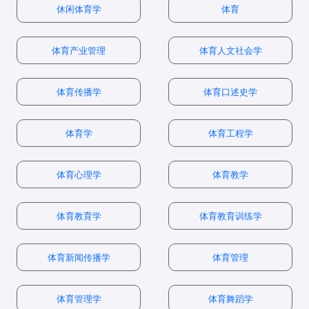
认知心理学
：研究人类思维过程，如记忆、注意、语
学领域研究
休闲体育学
体育
1. 核心教材推荐
心理学）
实验设计
言等。
2. 核心优势
- 调剂机会较多
实验心理学
：
心理物理学方法
神经心理学
：探索大脑结构与心理功能的关系。
✅
学术性强
：适合未来深造（读博、进高校或研究机
体育产业管理
体育人文社会学
二、近年招生数据对比（2023年）
构）
《实验心理学》（郭秀艳）
反应时技术
发展心理学
：研究人类心理从婴儿到老年的发展变
✅
研究能力培养
：掌握实验设计、数据分析等研究技能
报
化。
体育传播学
招生人数
复试分
体育口述史学
心理统计学
：
✅
跨学科应用
：可结合神经科学、人工智能、教育学等
典型题型
：实验设计题、数据分析题。
院校
录
备注
（统考）
数线
领域
社会心理学
：分析社会环境对个体心理的影响。
比
《行为科学统计》（格拉维特）
3. 心理统计与测量（30-40分）
体育学
体育工程学
北京大
认知神经科学方向竞争
3. 潜在劣势
实验心理学
5-10人
：通过实验方法研究心理现象。
390+
20:1
2. 近年命题趋势
核心考点
：
学
最激烈
❌
就业面相对窄
：相比应用心理学（如临床、咨询），直
北京师
发展与教育心理学占比
实验设计题占比提升
体育心理学
描述统计与推断统计
体育教学
20-25人
375
10:1
接对口岗位较少
二、报考院校推荐
范大学
50%
❌
实验技能要求高
：需要掌握心理学实验设计和统计分析
统计分析方法的应用
心理测验的编制与评估
华东师
基础心理学方向需心理
1. 国内顶尖院校
15-20人
370
8:1
❌
部分院校偏理论
：若学校资源不足，可能缺乏实践机会
体育教育学
体育教育训练学
范大学
学专业背景
3. 真题获取渠道
典型题型
：计算题、应用题。
第一梯队
：
浙江大
工业与组织心理学方向
10-15人
365
7:1
二、就业前景分析
院校官网
学
要求相关实习经验
体育新闻传播学
体育管理
北京大学（心理学系）
三、代表院校考试科目示例
西南大
国家线
发展与教育心理学方向
1. 主要就业方向
考研论坛
30-40人
5:1
北京师范大学（心理学院）
学
（340）
调剂名额较多
专业
体育管理学
体育舞蹈学
薪资水平