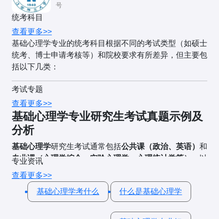
号
统考科目
查看更多>>
基础心理学专业的统考科目根据不同的考试类型（如硕士
统考、博士申请考核等）和院校要求有所差异，但主要包
括以下几类：
考试专题
一、全国统一考试科目（公共课）
查看更多>>
1. 思想政治理论（100分）
基础心理学专业研究生考试真题示例及
分析
考试内容
：
基础心理学
研究生考试通常包括
公共课（政治、英语）
和
马克思主义基本原理
专业课（心理学综合、实验心理学、心理统计学等）
。以
专业资讯
毛泽东思想和中国特色社会主义理论体系
下是典型院校的考试真题及命题特点分析，供考生参考。
查看更多>>
时政热点
基础心理学考什么
什么是基础心理学
一、公共课真题（全国统考）
题型
：选择题（50%）+ 分析题（50%）。
1. 思想政治理论（心理学相关考点）