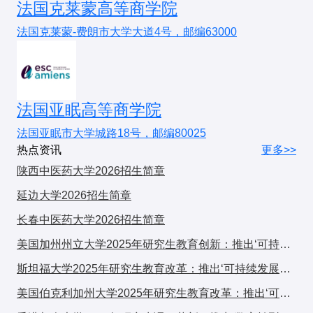
师大的发展心理学）。
法国克莱蒙高等商学院
3. 冷门但好上岸院校
法国克莱蒙-费朗市大学大道4号，邮编63000
科研能力
：尽早参与心理学实验或研究项目。
陕西师范大学
（基础心理学、心理测量学）
天津师范大学
（实验心理学、认知心理学）
六、常见问题
辽宁师范大学
（发展心理学、教育心理学）
Q
：基础心理学 vs 应用心理学，哪个更好就业？
法国亚眠高等商学院
A
：应用心理学（临床、咨询等）就业面更广，但基
特点
：国家线即可进复试，调剂机会多，适合求稳考生
础心理学适合热爱学术研究的学生。
法国亚眠市大学城路18号，邮编80025
热点资讯
更多>>
五、报考建议
Q
：没有心理学背景能否报考？
陕西中医药大学2026招生简章
A
：可以，但需自学心理学基础课程并通过考试。
学术导向
：优先选择
北大、北师大、华东师大
，导师
延边大学2026招生简章
资源丰富
长春中医药大学2026招生简章
就业导向
：考虑
浙大、中山大学
，实习机会更多
美国加州州立大学2025年研究生教育创新：推出‘可持续发展与科技融合’跨学科计划，引发广泛关注
实验技能强者
：可挑战
中科院心理所
的认知神经科学
斯坦福大学2025年研究生教育改革：推出‘可持续发展与科技融合’跨学科计划，引发全球关注
求稳策略
：选择B区211（如云南大学）或冷门方向
美国伯克利加州大学2025年研究生教育改革：推出‘可持续发展与科技融合’交叉培养计划，引发学术界广泛关注
（心理测量学）