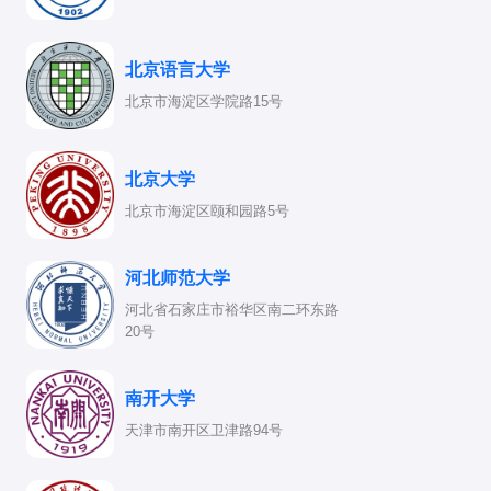
生理心理学
：研究心理现象的生理基础，包括大脑结
构和功能、神经递质和心理疾病的关系等。
北京语言大学
基础心理学的特点包括：
北京市海淀区学院路15号
理论性
：注重心理现象的理论解释和模型构建。
实验性
：通过实验方法验证心理理论和假设。
北京大学
跨学科性
：与神经科学、计算机科学、教育学等多个
北京市海淀区颐和园路5号
学科交叉融合。
基础心理学的研究不仅深化了人类对心理现象的理解，也
河北师范大学
为教育、临床、工业等领域的应用提供了科学依据。随着
河北省石家庄市裕华区南二环东路
科技的发展，基础心理学正与人工智能、大数据等新兴技
20号
术结合，开拓新的研究方向和领域。
南开大学
天津市南开区卫津路94号