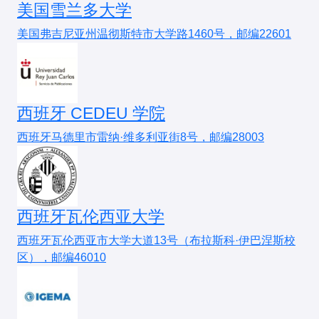
公共课：政治、英语（一）
普通心理学
：以彭聃龄《普通心理学》为基础。
美国雪兰多大学
交叉学科兴起
：
✔
未来想读博/进高校
：基础心理学是学术深造的最佳路
专业课：心理学综合（含普通心理学、实验心理
美国弗吉尼亚州温彻斯特市大学路1460号，邮编22601
实验心理学
：重点掌握郭秀艳《实验心理学》中
径之一
认知神经科学（北大-清华联合项目）、人工智
学、心理统计等）
的实验设计部分。
✔
对心理研究感兴趣
：喜欢探索心理现象的本质和规律
能与心理学（华东师大）等新方向增加
✔
实验技能强
：能接受复杂的实验设计和数据分析
复试
：注重心理学理论功底和研究潜力，可能涉及实
真题利用
：
✔
计划从事科研或教育
：在研究机构或高校有竞争优势
考核方式改革
：
验设计、文献解读。
研究目标院校近5年真题，总结高频考点。
西班牙 CEDEU 学院
2. 不推荐人群
部分985院校（如复旦、南大）取消笔试，改
2. 备考建议
为“申请-考核制”
西班牙马德里市雷纳·维多利亚街8号，邮编28003
✖
想快速就业赚钱
：建议选择应用心理学、人力资源等
专业课
：
专业
五、报考建议
教材：彭聃龄《普通心理学》、郭秀艳《实验心
✖
实验技能较弱
：基础心理学的实验要求可能学习困难
理学》、张厚粲《现代心理与教育统计学》
✖
讨厌理论研究
：更适合实践性强的专业（如心理咨
择校策略
：
询、应用心理学）
西班牙瓦伦西亚大学
学术积累
：关注《心理学报》《心理科学》等期刊，
冲名校：建议心理学专业课120+、英语一70+
了解最新研究动态。
西班牙瓦伦西亚市大学大道13号（布拉斯科·伊巴涅斯校
四、院校梯队与报考难度
求稳妥：选择“一志愿未满”院校（如陕师大、华
区），邮编46010
3. 跨考生注意
南师大）
1. 顶尖院校（学科评估A+）
理工科背景有优势（实验设计和数据分析能力），但
导师联系
：
北京大学
（认知神经科学、实验心理学顶尖）
需补足心理学基础理论。