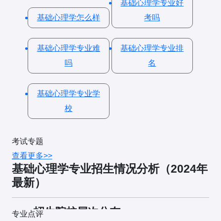
基础心理学专业好
2. 英语一（100分）
2023年分析题（10分）
：
基础心理学怎么样
考吗
考试内容
：阅读理解、翻译、写作。
"心理学研究的对象是人的心理现象及其规律。"
心理学相关题源
：可能涉及心理学英文文献或研究报
问题
：结合心理学的研究方法，分析实验法在心理学研究
基础心理学专业难
基础心理学专业排
告。
中的重要性。
吗
名
3. 心理学专业基础综合（300分）
二、心理学综合（院校自主命题）
考试范围
：
基础心理学专业学
1. 实验心理学（50分）
校
普通心理学
北京师范大学（2023年）
实验心理学
设计题（15分）
：
考试专题
心理统计与测量
查看更多>>
设计一个实验，研究"工作记忆容量对阅读理解的影
基础心理学专业招生情况分析（2024年
发展心理学
响"，要求包括实验假设、自变量与因变量、实验设
最新）
计类型、实验材料、实验程序。
教育心理学
2. 心理统计学（50分）
一、招生院校层次分布
心理学应用
：重点掌握实验设计、数据分析和理论应
专业点评
华东师范大学（2022年）