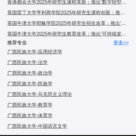
香港都会大学2025年研究生课程革新：推出‘数字转型与可持续发展’跨学科计划，引发广泛关注
总结
英国雷丁大学亨利商学院2025年研究生课程创新：推出‘可持续金融与ESG’专项计划，引领商科教育新趋势
基础心理学适合
有志于学术研究或教育
的学生，就业虽不
英国牛津大学耶稣学院2025年研究生招生改革：推出‘全球挑战’跨学科项目，引发国际教育界关注
如应用心理学广泛，但在
高校、科研机构、企业研发
等领
英国牛津大学2025年研究生教育改革：推出‘可持续发展与全球挑战’交叉学科计划，引发国际教育界关注
域有独特优势。报考时需结合自身实验技能、职业规划，
推荐专业
更多>>
选择匹配的院校层次和研究方向。
广西民族大学-应用经济学
广西民族大学-法学
广西民族大学-政治学
广西民族大学-民族学
广西民族大学-马克思主义理论
广西民族大学-教育学
广西民族大学-体育学
广西民族大学-中国语言文学