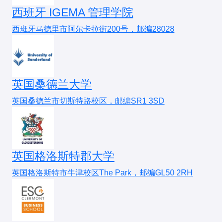
8月前邮件联系意向导师（附研究计划），部分
北京师范大学
（发展心理学、教育心理学最强）
西班牙 IGEMA 管理学院
文科背景需重点突破实验心理学和心理统计。
院校导师有招生话语权
华东师范大学
（基础心理学、应用心理学突出）
西班牙马德里市阿尔卡拉街200号，邮编28028
四、就业方向
调剂机会
：
华南师范大学
（认知心理学、心理统计强势）
基础心理学就业偏重
学术研究
和
教育
，常见路径：
关注B区院校（如云南师大、贵州师大）的心理
报考难度
：统考报录比10:1以上，推免占比70%+，适合
学调剂公告
学术界
：高校任教、研究所研究员（需博士学历）。
学霸冲刺
英国桑德兰大学
教育机构
：心理学教师、教育咨询师。
六、2024年预测趋势
2. 性价比院校（学科评估B+以上）
英国桑德兰市切斯特路校区，邮编SR1 3SD
分数线
企业研究部门
：985院校维持370+，211院校可能小幅下降
：用户体验研究、人力资源。
西南大学
（认知神经科学、发展心理学）
（受扩招影响）
继续深造
：出国攻读PhD（海外名校更看重研究经验
浙江大学
（工程心理学、管理心理学）
热点方向
和论文发表）。
：认知神经科学、健康心理学相关导师课题
英国格洛斯特郡大学
中山大学
（社会心理学、健康心理学）
组扩招明显
英国格洛斯特市牛津校区The Park，邮编GL50 2RH
五、注意事项
华中师范大学
（教育心理学、咨询心理学）
调剂难度
：A区心理学调剂竞争加剧，建议优先考虑
B区
院校选择
：
报考难度
：复试线接近国家线，统考名额较多，适合中等
水平考生
关注导师研究方向（如北大的认知神经科学、北