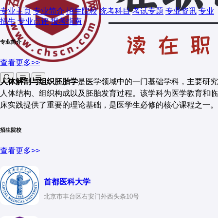
专业主页
专业简介
招生院校
统考科目
考试专题
专业资讯
专业
招生
专业点评
报考指南
专业简介
查看更多>>
人体解剖与组织胚胎学
是医学领域中的一门基础学科，主要研究
人体结构、组织构成以及胚胎发育过程。该学科为医学教育和临
床实践提供了重要的理论基础，是医学生必修的核心课程之一。
人体解剖与组织胚胎学主要包括以下几个研究领域：
招生院校
人体解剖学
：研究人体各器官、系统的形态结构及其相互
查看更多>>
关系，包括大体解剖学和显微解剖学。
组织学
：研究人体组织的微观结构、功能及其相互关系，
首都医科大学
涉及细胞、组织和器官的显微结构。
北京市丰台区右安门外西头条10号
胚胎学
：研究人体从受精卵到胎儿形成的发育过程，包括
胚胎的形态发生、器官形成及其调控机制。