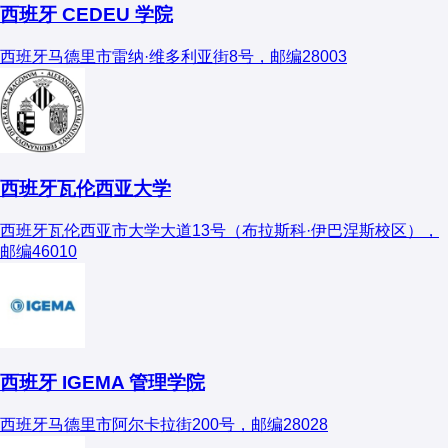
专业课
：
西班牙 CEDEU 学院
北京大学医学部
求稳妥：选择“一志愿未满”院校（如中国医科大学、
教材：《人体解剖学》《组织学与胚胎学》等。
南京医科大学）
复旦大学上海医学院
西班牙马德里市雷纳·维多利亚街8号，邮编28003
实验：重视实验课，掌握基本的组织切片技术和显微
导师联系
：
上海交通大学医学院
镜使用。
9月前邮件联系意向导师（附研究计划），部分院校
2. 性价比院校
英语
：提高专业英语水平，能够阅读英文文献。
导师有招生话语权
中山大学医学院
西班牙瓦伦西亚大学
调剂机会
：
3. 跨考生注意
华中科技大学同济医学院
西班牙瓦伦西亚市大学大道13号（布拉斯科·伊巴涅斯校区），
关注B区院校（如广西医科大学、昆明医科大学）的
医学背景有优势，但非医学背景需补足基础医学知识。
邮编46010
医学调剂公告
五、报考建议
四、就业方向
六、2024年预测趋势
明确职业规划
：此专业更适合有志于医学教育或科研的学
人体解剖与组织胚胎学毕业生主要就业于：
生
分数线
：985院校维持370+，211院校可能小幅下降（受
西班牙 IGEMA 管理学院
学术界
：高校任教、科研机构研究员。
考虑深造机会
：博士学历对职业发展更为有利
扩招影响）
西班牙马德里市阿尔卡拉街200号，邮编28028
医疗机构
：医院病理科、检验科等。
选择合适院校
：根据自身实力和目标选择院校层次
热点方向
：再生医学、神经科学相关导师课题组扩招明显