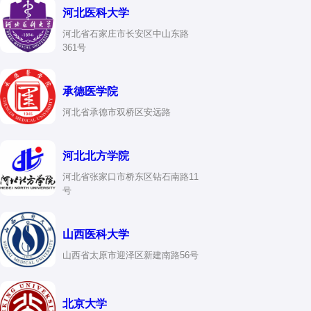
河北医科大学
该学科具有以下特点：
河北省石家庄市长安区中山东路
361号
基础性
：为临床医学、病理学等后续医学课程奠定基础。
实践性
：通过实验室解剖、显微镜观察等实践操作，加深
承德医学院
对人体结构的理解。
河北省承德市双桥区安远路
前沿性
：随着分子生物学、遗传学等技术的发展，该学科
不断拓展新的研究领域。
河北北方学院
人体解剖与组织胚胎学的发展对于医学教育和临床实践具有重要
河北省张家口市桥东区钻石南路11
意义，不仅促进了医学知识的积累和传播，也为疾病诊断和治疗
号
提供了科学依据。随着科技的进步，该学科将继续在医学研究和
教育中发挥重要作用。
山西医科大学
山西省太原市迎泽区新建南路56号
北京大学