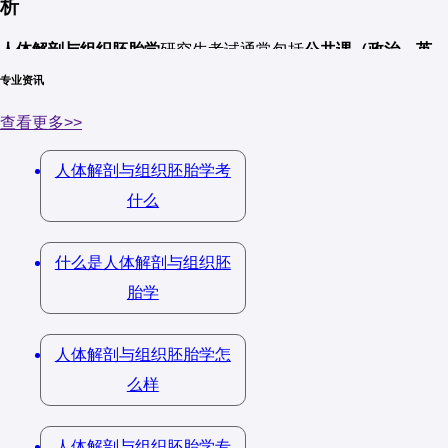
析
肌肉系统
神经系统
人体解剖与组织胚胎学
研究生考试通常包括
公共课（政治、英
语）
和
专业课（人体解剖学、组织学与胚胎学等）
。以下是典型
专业资讯
循环系统
院校的考试真题及命题特点分析，供考生参考。
查看更多>>
呼吸系统
一、公共课真题（全国统考）
消化系统
人体解剖与组织胚胎学考
什么
1. 思想政治理论（医学伦理相关考点）
泌尿系统
2023年分析题（10分）
：
生殖系统
什么是人体解剖与组织胚
"医学研究的最终目的是服务于人类的健康。"
内分泌系统
胎学
问题
：结合医学伦理学原则，分析在人体解剖学研究
题型
：选择题、填空题、简答题、论述题。
中如何平衡科学进步与伦理道德的关系。
人体解剖与组织胚胎学怎
二、组织学
么样
二、专业课（院校自主命题）
考试内容
：
1. 人体解剖学（50分）
人体解剖与组织胚胎学专