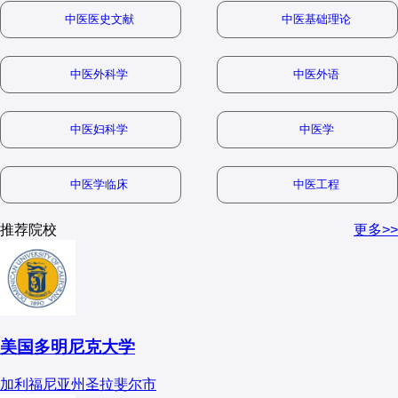
二、就业前景分析
25-30人
4:1
3. 真题获取渠道
大学
（350）
程方向）
第一梯队
：
中医医史文献
中医基础理论
1. 主要就业方向
院校官网
北京大学医学部
三、研究方向与热度排名
中医外科学
中医外语
考研论坛
薪资水平（应
复旦大学上海医学院
行业
典型岗位
发展路径
人体解剖学
（最传统，临床医学强校：北大、复旦、中
届）
辅导机构
上海交通大学医学院
山）
中医妇科学
中医学
高校/科研
解剖学教师、研
15-25万/年
讲师→副教授→教授
机构
究员
（博士）
中山大学医学院
组织胚胎学
（主流方向，顶尖院校：上海交大、华中科
总结
病理科医师、影
医师→副主任医师→
中医学临床
中医工程
大）
医疗机构
20-40万/年
华中科技大学同济医学院
像科医师
主任医师
人体解剖与组织胚胎学考试
注重基础知识的掌握和临床应用能力
神经解剖学
（交叉学科，热门院校：浙江大学、四川大
医学顾问、产品
推荐院校
更多>>
第二梯队
：
的考察
，建议考生：
医药企业
18-30万/年
专员→经理→总监
学）
经理
浙江大学医学院、四川大学华西医学院、中南大学湘
重点掌握解剖学名词和结构
发育生物学
（冷门但易上岸：南京医科大学、天津医科大
2. 就业竞争力
雅医学院
学）
熟悉组织学切片的特点
优势
：专业知识扎实，适合教学、科研岗位
2. 海外院校
再生医学
（新兴方向：中南大学、山东大学）
关注胚胎发育的关键过程
美国多明尼克大学
劣势
：相比临床医学专业，直接对口岗位较少
美国：哈佛医学院、约翰霍普金斯大学医学院
加利福尼亚州圣拉斐尔市
四、最新招生政策变化