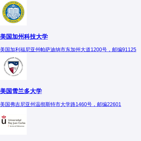
英国：牛津大学医学院、剑桥大学医学院
三、适合报考人群
推免比例扩大
：
日本：东京大学医学部
1. 推荐人群
北大、复旦等校推免占比升至80%+，统考名额压缩
三、报考流程与准备
✔
对医学基础研究感兴趣
：喜欢探索人体结构与功能
美国加州科技大学
交叉学科兴起
：
✔
有志于医学教育
：希望在医学院校从事教学工作
1. 硕士/博士报考
✔
科研志向明确
：计划在生物医学领域深造
生物医学工程（清华-北大联合项目）、再生医学
美国加利福尼亚州帕萨迪纳市东加州大道1200号，邮编91125
✔
适应实验室环境
：不排斥解剖、显微观察等工作
（中国医大）等新方向增加
考试科目
：
2. 不推荐人群
考核方式改革
：
公共课：政治、英语（一）
部分985院校（如浙大、川大）取消笔试，改为“申
✖
追求高收入快速回报
：建议选择临床医学等专业
专业课：多数院校考
医学综合
或
基础医学综合
，包括
请-考核制”
美国雪兰多大学
✖
对解剖有心理障碍
：可能不适合此专业的学习和工作
人体解剖学、组织胚胎学等。
✖
不喜欢理论研究
：更适合实践性强的医学专业
美国弗吉尼亚州温彻斯特市大学路1460号，邮编22601
复试
：注重专业知识和实验技能，可能涉及文献阅读和实
五、报考建议
验操作。
四、院校梯队与报考难度
择校策略
：
2. 备考建议
1. 顶尖院校
冲名校：建议医学背景、科研经历丰富