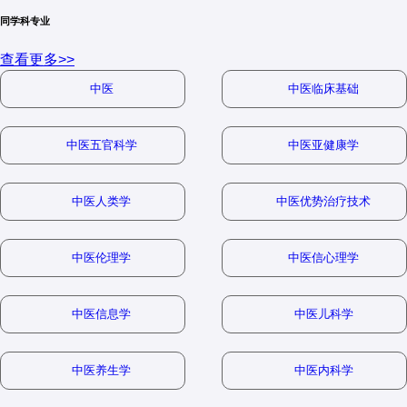
1. 核心教材推荐
人体解剖学
：人体各器官系统的形态结构及其相互关系
同学科专业
中国医科大学、南京医科大
- 分数线接近国家线
一、人体解剖与组织胚胎学概述
地方特
学、重庆医科大学、天津医
- 侧重临床应用研究
人体解剖学
：
色院校
组织学
：微观层面研究人体组织的结构和功能
查看更多>>
科大学
- 调剂机会较多
人体解剖与组织胚胎学是医学的基础学科，主要研究人体结构和
《格氏解剖学》（Gray's Anatomy）
中医
中医临床基础
胚胎发育过程。它包括人体解剖学、组织学和胚胎学三个主要部
胚胎学
：研究人体从受精卵到成体的发育过程
分，为临床医学和其他医学学科提供理论基础。
二、近年招生数据对比（2023年）
《人体解剖学》（人民卫生出版社）
2. 核心优势
中医五官科学
中医亚健康学
主要分支方向
：
组织学与胚胎学
：
招生人数
复试分数
报录
✅
医学基础
：为临床医学、口腔医学等提供必要的理论基础
院校
备注
（统考）
线
比
人体解剖学
：研究人体各器官系统的形态、结构和位置关
✅
研究价值
：在疾病机理、再生医学等领域有广泛应用
《组织学与胚胎学》（人民卫生出版社）
中医人类学
中医优势治疗技术
人体解剖学方向竞争最
系。
✅
教学需求
：医学院校对此类师资需求稳定
北京大学
5-10人
380+
10:1
《Junquira's Basic Histology》
激烈
✅
跨学科潜力
：可与生物技术、遗传学等领域交叉研究
组织学
：研究人体组织的微观结构和功能。
中医伦理学
中医信心理学
组织胚胎学方向需生物
2. 近年命题趋势
复旦大学
20-25人
370
7:1
3. 潜在劣势
学背景
胚胎学
：研究人体从受精卵到出生前的发育过程。
临床解剖学方向要求医
临床应用题目占比提升
中医信息学
中医儿科学
❌
就业面较窄
：主要面向教育、科研机构
中山大学
30-35人
360
5:1
学背景
❌
工作环境
：解剖实验室可能不适合所有人
二、报考院校推荐
基础与临床结合题目增多
上海交通
神经解剖学方向需神经
❌
职业发展
：需持续深造以保持竞争力
15-20人
365
6:1
中医养生学
中医内科学
大学
科学基础
图像识别题（组织切片、解剖标本）
1. 国内顶尖院校
华中科技
国家线
大量调剂名额（组织工