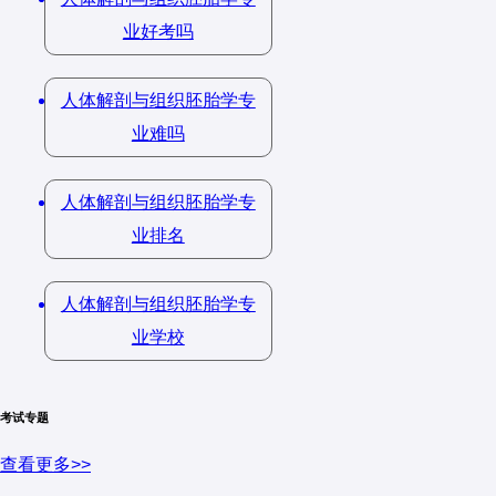
上皮组织
业好考吗
北京大学医学部（2023年）
结缔组织
简答题（15分）
：
肌肉组织
人体解剖与组织胚胎学专
描述心脏的解剖位置、形态结构及其主要功
业难吗
神经组织
能。
题型
：选择题、填空题、简答题、论述题。
论述题（20分）
：
人体解剖与组织胚胎学专
三、胚胎学
业排名
结合实例，论述人体解剖学在临床医学中的应
用价值。
考试内容
：
人体解剖与组织胚胎学专
生殖细胞的发生
2. 组织学与胚胎学（50分）
业学校
受精
复旦大学上海医学院（2022年）
胚胎的早期发育
简答题（15分）
：
考试专题
胎膜和胎盘
简述上皮组织的特点和分类。
查看更多>>