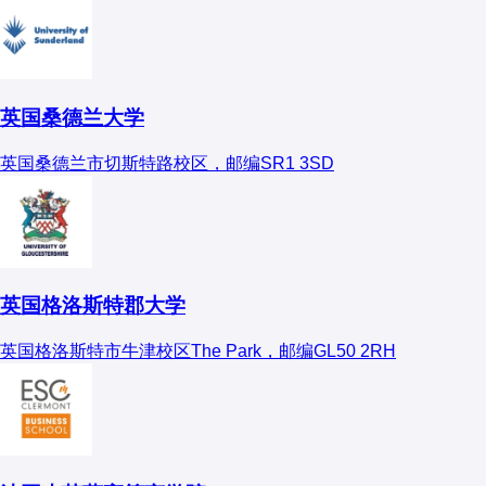
医药企业
：从事医药研发、技术支持等。
调剂难度
：A区医学调剂竞争加剧，建议优先考虑B区
总结
五、注意事项
人体解剖与组织胚胎学专业是医学教育的重要支柱，适合对医学
英国桑德兰大学
基础研究有浓厚兴趣的学生。虽然在就业面上相对较窄，但在医
院校选择
：关注导师的研究方向和实验室条件。
学教育和科研领域有着稳定的需求和广阔的发展空间。
英国桑德兰市切斯特路校区，邮编SR1 3SD
科研能力
：尽早参与科研项目，积累研究经验。
六、常见问题
Q
：非医学背景可以报考吗？
英国格洛斯特郡大学
A
：可以，但需自学或补修基础医学课程。
英国格洛斯特市牛津校区The Park，邮编GL50 2RH
Q
：就业前景如何？
A
：学术界和医疗机构需求稳定，但竞争激烈。