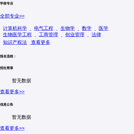
学校专业
表现卓越，培养出众多杰出人才，在 USNews2025 年全美大
学综合排名中名列第四名。其负责运行管理 SLAC 国家加速器
全部专业>>
实验室、胡佛研究所等机构，并且与商界联系紧密，为科技创新
和社会发展做出了重要贡献。
计算机科学
电气工程
生物学
数学
医学
生物医学工程
工商管理
创业管理
法律
知识产权法
查看更多
报名流程：
招生简章
暂无数据
查看更多>>
信息公告
暂无数据
查看更多>>