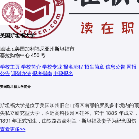
美国斯坦福大学
地址：美国加利福尼亚州斯坦福市
塞拉购物中心 450 号
学校主页
学校简介
学校专业
报名流程
招生简章
信息公告
网报
公告
调剂办法
报考指南
申硕报名
美国斯坦福大学简介
斯坦福大学是位于美国加州旧金山湾区南部帕罗奥多市境内的顶
尖私立研究型大学，临近高科技园区硅谷。它于 1885 年成立，
1891 年正式招生，由铁路富豪利兰・斯坦福及妻子为纪念因伤
寒去世的儿子而创立。学校占地约 33 平方公里，是美国占地面
查看更多>>
积最大的大学之一。斯坦福大学学术实力雄厚，在多个学科领域