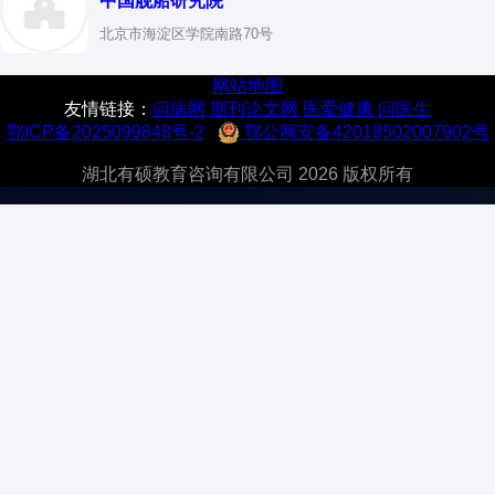
中国舰船研究院
北京市海淀区学院南路70号
网站地图
友情链接：
问病网
期刊论文网
医爱健康
问医生
鄂ICP备2025099848号-2
鄂公网安备42018502007902号
湖北有硕教育咨询有限公司 2026 版权所有