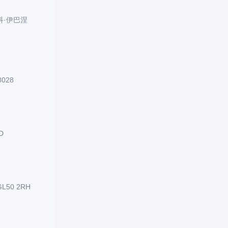
科·伊巴涅
028
D
50 2RH