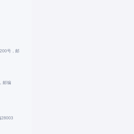
00号，邮
，邮编
8003