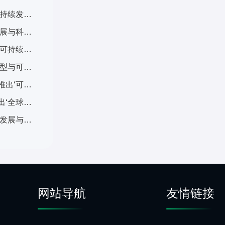
美国加州州立大学2025年研究生教育创新：推出‘可持续发展与科技融合’跨学科计划，引发广泛关注
斯坦福大学2025年研究生教育改革：推出‘可持续发展与科技融合’跨学科计划，引发全球关注
美国伯克利加州大学2025年研究生教育改革：推出‘可持续发展与科技融合’交叉培养计划，引发学术界广泛关注
香港都会大学2025年研究生课程革新：推出‘数字转型与可持续发展’跨学科计划，引发广泛关注
英国雷丁大学亨利商学院2025年研究生课程创新：推出‘可持续金融与ESG’专项计划，引领商科教育新趋势
英国牛津大学耶稣学院2025年研究生招生改革：推出‘全球挑战’跨学科项目，引发国际教育界关注
英国牛津大学2025年研究生教育改革：推出‘可持续发展与全球挑战’交叉学科计划，引发国际教育界关注
网站导航
友情链接