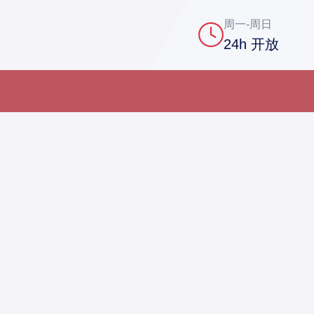
周一-周日
24h 开放